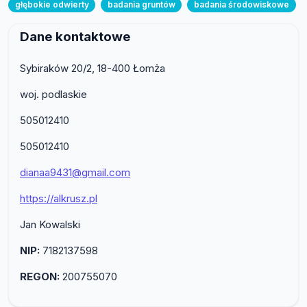
głębokie odwierty
badania gruntów
badania środowiskowe
Dane kontaktowe
Sybiraków 20/2, 18-400 Łomża
woj. podlaskie
505012410
505012410
dianaa9431@gmail.com
https://alkrusz.pl
Jan Kowalski
NIP:
7182137598
REGON:
200755070