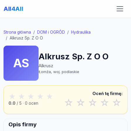
All4All
Strona główna
DOM i OGRÓD
Hydraulika
Alkrusz Sp. Z O O
Alkrusz Sp. Z O O
AS
Alkrusz
Łomża, woj. podlaskie
Oceń tę firmę:
★
★
★
★
★
☆
☆
☆
☆
☆
0.0
/ 5 · 0 ocen
Opis firmy