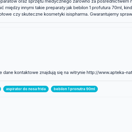
paratów oraz sprzętu medycznego zarówno za pośrednictwem nasz
nić między innymi takie preparaty jak bebilon 1 profutura 70ml,
ołowe czy skuteczne kosmetyki isispharma. Gwarantujemy spraw
 dane kontaktowe znajdują się na witrynie http://www.apteka-nat
aspirator do nosa frida
bebilon 1 pronutra 90ml