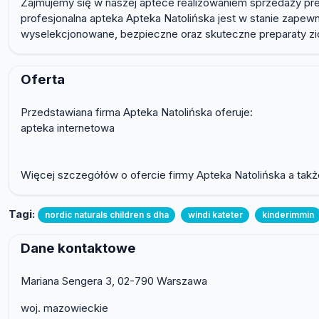
Zajmujemy się w naszej aptece realizowaniem sprzedaży pre
profesjonalna apteka Apteka Natolińska jest w stanie zapew
wyselekcjonowane, bezpieczne oraz skuteczne preparaty zi
Oferta
Przedstawiana firma Apteka Natolińska oferuje:
apteka internetowa
Więcej szczegółów o ofercie firmy Apteka Natolińska a także
Tagi:
nordic naturals children s dha
windi kateter
kinderimmin
Dane kontaktowe
Mariana Sengera 3, 02-790 Warszawa
woj. mazowieckie