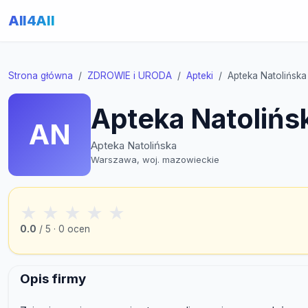
All4All
Strona główna
ZDROWIE i URODA
Apteki
Apteka Natolińska
Apteka Natolińs
AN
Apteka Natolińska
Warszawa, woj. mazowieckie
★
★
★
★
★
0.0
/ 5 · 0 ocen
Opis firmy