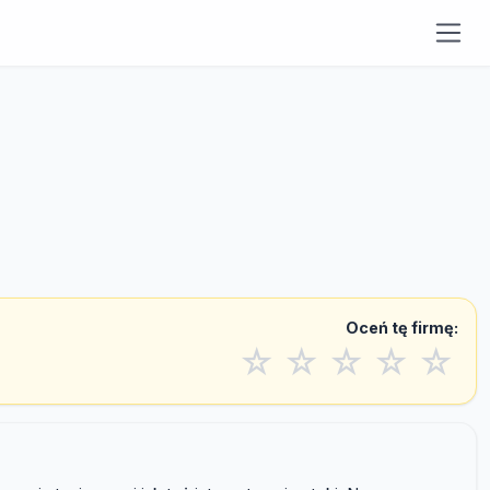
Oceń tę firmę:
☆
☆
☆
☆
☆