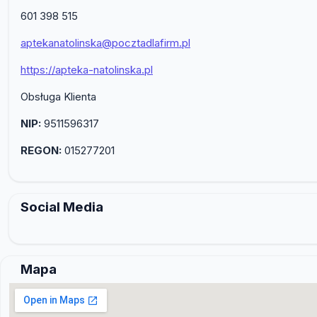
601 398 515
aptekanatolinska@pocztadlafirm.pl
https://apteka-natolinska.pl
Obsługa Klienta
NIP:
9511596317
REGON:
015277201
Social Media
Mapa