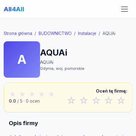
All4All
Strona główna
BUDOWNICTWO
Instalacje
AQUAi
AQUAi
A
AQUAi
Gdynia, woj. pomorskie
Oceń tę firmę:
★
★
★
★
★
☆
☆
☆
☆
☆
0.0
/ 5 · 0 ocen
Opis firmy