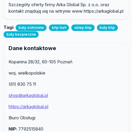
Szczegóły oferty firmy Arka Global Sp. z o.o. oraz
kontakt znajdują się na witrynie www https://arkaglobal.pl
Tagi:
buty ochronne
bhp hurt
sklep bhp
buty bhp
buty bezpieczne
Dane kontaktowe
Kopanina 28/32, 60-105 Poznań
woj. wielkopolskie
(61) 830 75 11
shop@arkaglobal.pl
https://arkaglobal.pl
Biuro Obsługi
NIP:
7792515840