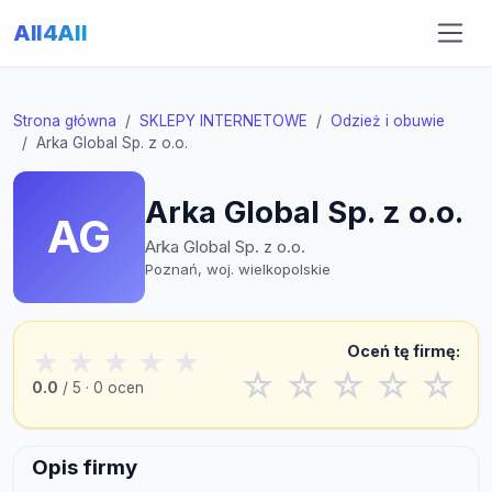
All4All
Strona główna
SKLEPY INTERNETOWE
Odzież i obuwie
Arka Global Sp. z o.o.
Arka Global Sp. z o.o.
AG
Arka Global Sp. z o.o.
Poznań, woj. wielkopolskie
Oceń tę firmę:
★
★
★
★
★
☆
☆
☆
☆
☆
0.0
/ 5 · 0 ocen
Opis firmy