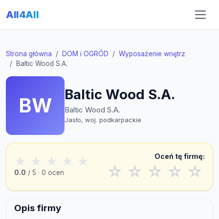
All4All
Strona główna
DOM i OGRÓD
Wyposażenie wnętrz
Baltic Wood S.A.
Baltic Wood S.A.
BW
Baltic Wood S.A.
Jasło, woj. podkarpackie
Oceń tę firmę:
★
★
★
★
★
☆
☆
☆
☆
☆
0.0
/ 5 · 0 ocen
Opis firmy