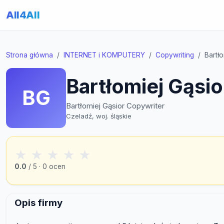
All4All
Strona główna
INTERNET i KOMPUTERY
Copywriting
Bartł
Bartłomiej Gąsi
BG
Bartłomiej Gąsior Copywriter
Czeladź, woj. śląskie
★
★
★
★
★
0.0
/ 5 · 0 ocen
Opis firmy