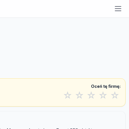
Oceń tę firmę:
☆
☆
☆
☆
☆