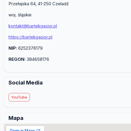
Przełajska 64, 41-250 Czeladź
woj. śląskie
kontakt@bartekgasior.pl
https://bartekgasior.pl
NIP:
6252376179
REGON:
384658176
Social Media
YouTube
Mapa