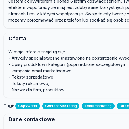
Jestem copywriterem z ponad 6 letnim doświadczeniem. Two
efektem współpracy ze mną jest zdobywanie korzystnych poz
stronach firm, z którymi współpracuje. Swoje teksty tworzę
możemy porozmawiać przez telefon lub spotkać się osobiśc
Oferta
W mojej ofercie znajdują się:
- Artykuły specjalistyczne (nastawione na dostarczenie wy
- Opisy produktów i kategorii (poprzedzone szczegółowym
- kampanie email marketingowe,
- Teksty sprzedażowe,
- Teksty reklamowe,
- Nazwy dla firm, produktów.
Tagi:
Copywriter
Content Marketing
Email marketing
Direc
Dane kontaktowe