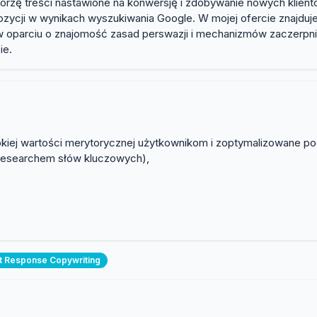
rzę treści nastawione na konwersję i zdobywanie nowych klien
ycji w wynikach wyszukiwania Google. W mojej ofercie znajduje 
 w oparciu o znajomość zasad perswazji i mechanizmów zaczerpni
ie.
sokiej wartości merytorycznej użytkownikom i zoptymalizowane p
 researchem słów kluczowych),
t Response Copywriting