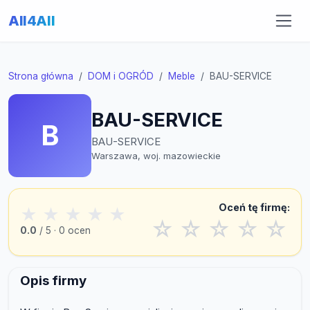
All4All
Strona główna
DOM i OGRÓD
Meble
BAU-SERVICE
BAU-SERVICE
B
BAU-SERVICE
Warszawa, woj. mazowieckie
Oceń tę firmę:
★
★
★
★
★
☆
☆
☆
☆
☆
0.0
/ 5 · 0 ocen
Opis firmy