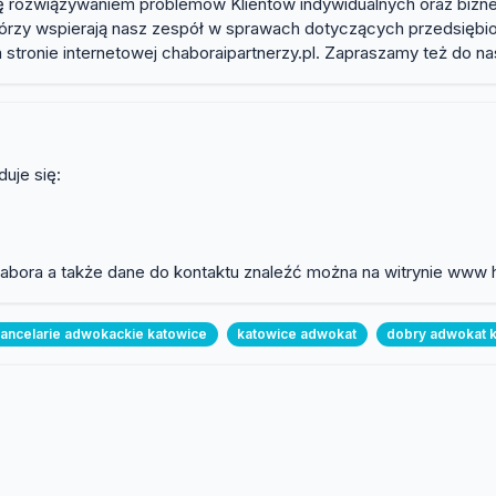
ię rozwiązywaniem problemów Klientów indywidualnych oraz bizn
i, którzy wspierają nasz zespół w sprawach dotyczących przedsięb
 stronie internetowej chaboraipartnerzy.pl. Zapraszamy też do na
uje się:
abora a także dane do kontaktu znaleźć można na witrynie www ht
ancelarie adwokackie katowice
katowice adwokat
dobry adwokat 