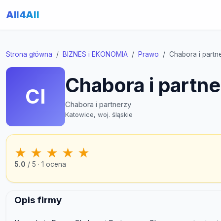
All4All
Strona główna
BIZNES i EKONOMIA
Prawo
Chabora i partn
Chabora i partn
CI
Chabora i partnerzy
Katowice, woj. śląskie
★
★
★
★
★
5.0
/ 5 · 1 ocena
Opis firmy