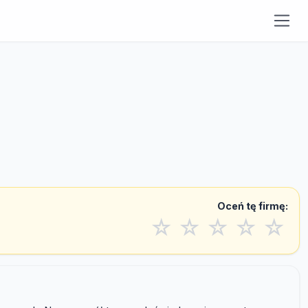
Oceń tę firmę:
☆
☆
☆
☆
☆