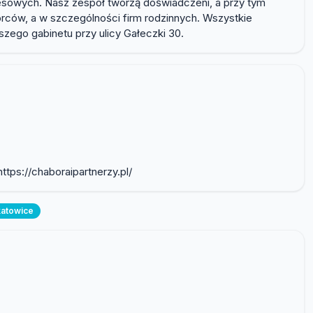
esowych. Nasz zespół tworzą doświadczeni, a przy tym
iorców, a w szczególności firm rodzinnych. Wszystkie
szego gabinetu przy ulicy Gałeczki 30.
tps://chaboraipartnerzy.pl/
katowice