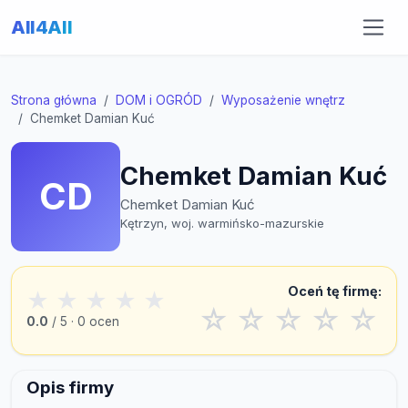
All4All
Strona główna
DOM i OGRÓD
Wyposażenie wnętrz
Chemket Damian Kuć
Chemket Damian Kuć
CD
Chemket Damian Kuć
Kętrzyn, woj. warmińsko-mazurskie
Oceń tę firmę:
★
★
★
★
★
☆
☆
☆
☆
☆
0.0
/ 5 · 0 ocen
Opis firmy