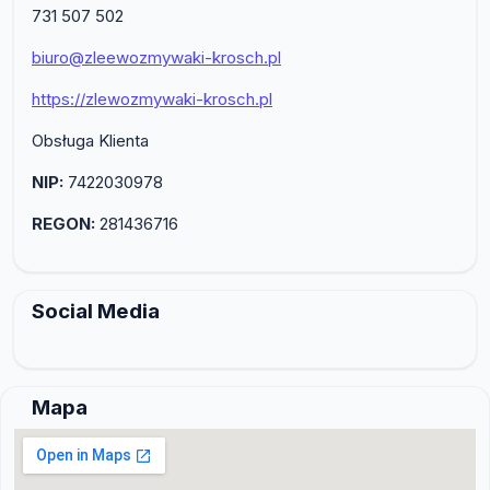
731 507 502
biuro@zleewozmywaki-krosch.pl
https://zlewozmywaki-krosch.pl
Obsługa Klienta
NIP:
7422030978
REGON:
281436716
Social Media
Mapa