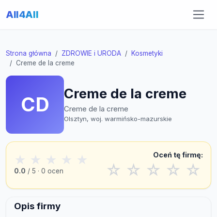
All4All
Strona główna
ZDROWIE i URODA
Kosmetyki
Creme de la creme
Creme de la creme
CD
Creme de la creme
Olsztyn, woj. warmińsko-mazurskie
Oceń tę firmę:
★
★
★
★
★
☆
☆
☆
☆
☆
0.0
/ 5 · 0 ocen
Opis firmy