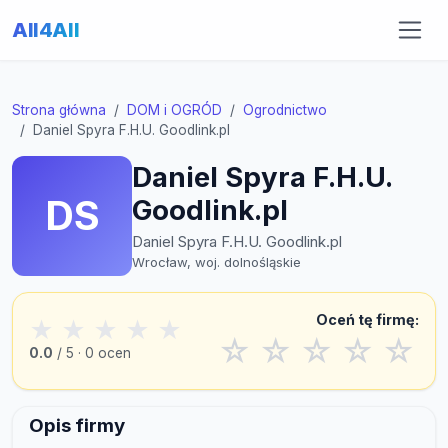
All4All
Strona główna
DOM i OGRÓD
Ogrodnictwo
Daniel Spyra F.H.U. Goodlink.pl
Daniel Spyra F.H.U.
DS
Goodlink.pl
Daniel Spyra F.H.U. Goodlink.pl
Wrocław, woj. dolnośląskie
Oceń tę firmę:
★
★
★
★
★
☆
☆
☆
☆
☆
0.0
/ 5 · 0 ocen
Opis firmy