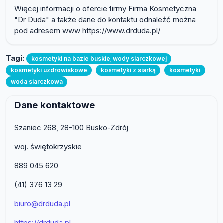
Więcej informacji o ofercie firmy Firma Kosmetyczna
"Dr Duda" a także dane do kontaktu odnaleźć można
pod adresem www https://www.drduda.pl/
Tagi:
kosmetyki na bazie buskiej wody siarczkowej
kosmetyki uzdrowiskowe
kosmetyki z siarką
kosmetyki
woda siarczkowa
Dane kontaktowe
Szaniec 268, 28-100 Busko-Zdrój
woj. świętokrzyskie
889 045 620
(41) 376 13 29
biuro@drduda.pl
https://drduda.pl