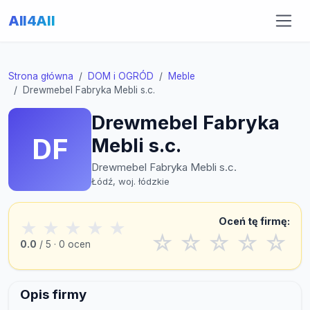
All4All
Strona główna
DOM i OGRÓD
Meble
Drewmebel Fabryka Mebli s.c.
Drewmebel Fabryka
DF
Mebli s.c.
Drewmebel Fabryka Mebli s.c.
Łódź, woj. łódzkie
Oceń tę firmę:
★
★
★
★
★
☆
☆
☆
☆
☆
0.0
/ 5 · 0 ocen
Opis firmy