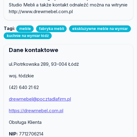
Studio Mebli a także kontakt odnaleźć można na witrynie
http://www.drewmebel.com.pl
Tagi:
meble
fabryka mebli
ekskluzywne meble na wymiar
kuchnie na wymiar łódź
Dane kontaktowe
ul.Piotrkowska 289, 93-004 Łódź
woj. łódzkie
(42) 640 21 62
drewmebel@pocztadlafirm.pl
https://drewmebel.com.pl
Obsługa Klienta
NIP:
7712706214