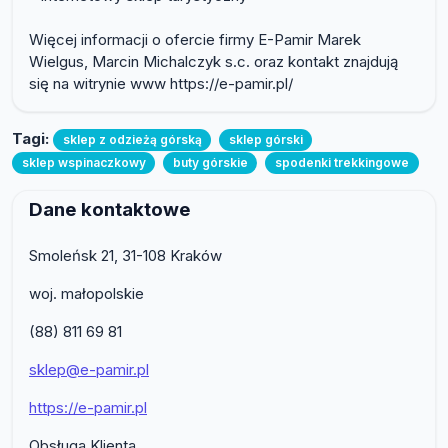
Więcej informacji o ofercie firmy E-Pamir Marek
Wielgus, Marcin Michalczyk s.c. oraz kontakt znajdują
się na witrynie www https://e-pamir.pl/
Tagi:
sklep z odzieżą górską
sklep górski
sklep wspinaczkowy
buty górskie
spodenki trekkingowe
Dane kontaktowe
Smoleńsk 21, 31-108 Kraków
woj. małopolskie
(88) 811 69 81
sklep@e-pamir.pl
https://e-pamir.pl
Obsługa Klienta