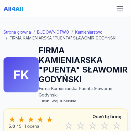
All4All
Strona główna
BUDOWNICTWO
Kamieniarstwo
FIRMA KAMIENIARSKA "PUENTA" SŁAWOMIR GODYŃSKI
FIRMA
KAMIENIARSKA
"PUENTA" SŁAWOMIR
FK
GODYŃSKI
Firma Kamieniarska Puenta Sławomir
Godyński
Lublin, woj. lubelskie
Oceń tę firmę:
★
★
★
★
★
☆
☆
☆
☆
☆
5.0
/ 5 · 1 ocena