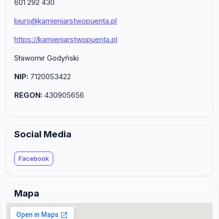
601 292 430
biuro@kamieniarstwopuenta.pl
https://kamieniarstwopuenta.pl
Sławomir Godyński
NIP:
7120053422
REGON:
430905656
Social Media
Facebook
Mapa