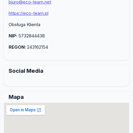
biuro@eco-team.net
https://eco-team.pl
Obsługa Klienta
NIP:
5732844438
REGON:
243162154
Social Media
Mapa