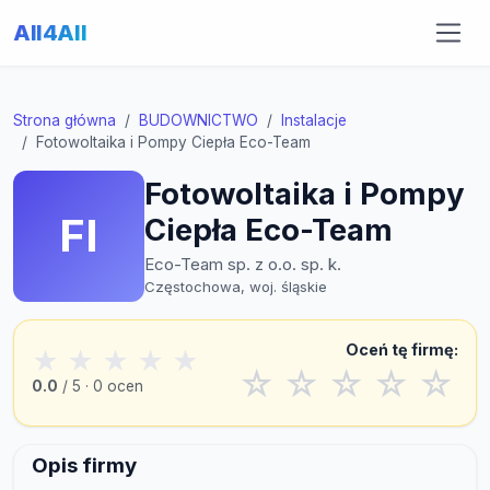
All4All
Strona główna
BUDOWNICTWO
Instalacje
Fotowoltaika i Pompy Ciepła Eco-Team
Fotowoltaika i Pompy
FI
Ciepła Eco-Team
Eco-Team sp. z o.o. sp. k.
Częstochowa, woj. śląskie
Oceń tę firmę:
★
★
★
★
★
☆
☆
☆
☆
☆
0.0
/ 5 · 0 ocen
Opis firmy