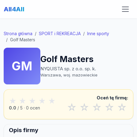
All4All
Strona główna
SPORT i REKREACJA
Inne sporty
Golf Masters
Golf Masters
GM
NYQUISTA sp. z o.o. sp. k.
Warszawa, woj. mazowieckie
Oceń tę firmę:
★
★
★
★
★
☆
☆
☆
☆
☆
0.0
/ 5 · 0 ocen
Opis firmy