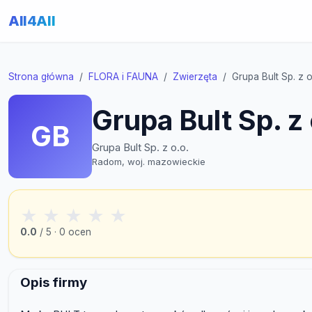
All4All
Strona główna
FLORA i FAUNA
Zwierzęta
Grupa Bult Sp. z o
Grupa Bult Sp. z 
GB
Grupa Bult Sp. z o.o.
Radom, woj. mazowieckie
★
★
★
★
★
0.0
/ 5 · 0 ocen
Opis firmy