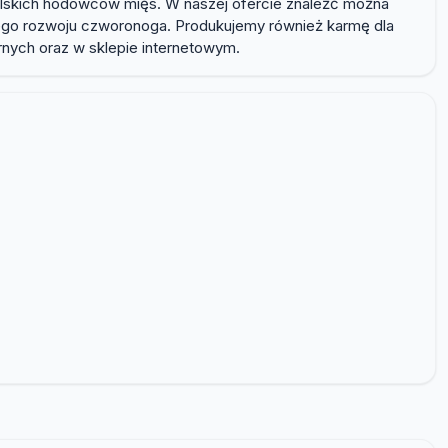
olskich hodowców mięs. W naszej ofercie znaleźć można
wego rozwoju czworonoga. Produkujemy również karmę dla
arnych oraz w sklepie internetowym.