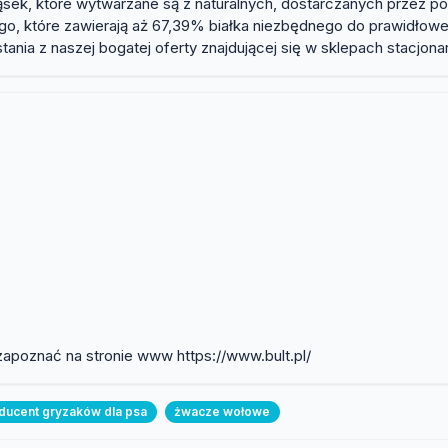
sek, które wytwarzane są z naturalnych, dostarczanych przez p
go, które zawierają aż 67,39% białka niezbędnego do prawidło
ania z naszej bogatej oferty znajdującej się w sklepach stacjon
 zapoznać na stronie www https://www.bult.pl/
ducent gryzaków dla psa
żwacze wołowe