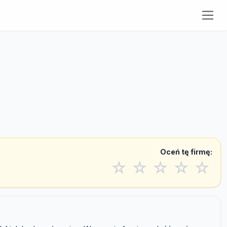
Oceń tę firmę:
☆
☆
☆
☆
☆