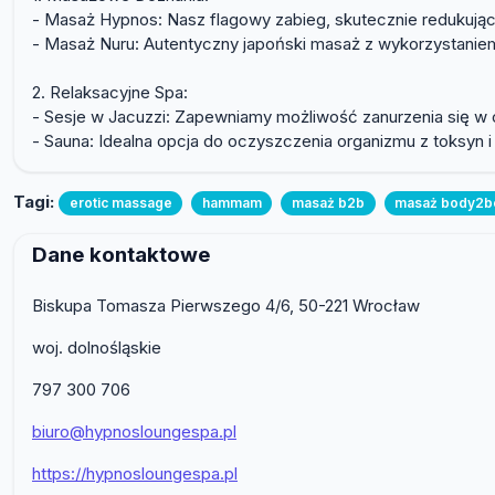
- Masaż Hypnos: Nasz flagowy zabieg, skutecznie redukujący
- Masaż Nuru: Autentyczny japoński masaż z wykorzystaniem s
2. Relaksacyjne Spa:
- Sesje w Jacuzzi: Zapewniamy możliwość zanurzenia się w ci
- Sauna: Idealna opcja do oczyszczenia organizmu z toksyn i
Tagi:
erotic massage
hammam
masaż b2b
masaż body2b
Dane kontaktowe
Biskupa Tomasza Pierwszego 4/6, 50-221 Wrocław
woj. dolnośląskie
797 300 706
biuro@hypnosloungespa.pl
https://hypnosloungespa.pl