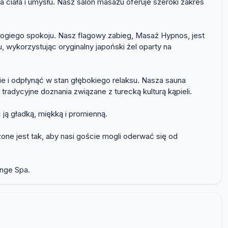
 ciała i umysłu. Nasz salon masażu oferuje szeroki zakres
łogiego spokoju. Nasz flagowy zabieg, Masaż Hypnos, jest
 wykorzystując oryginalny japoński żel oparty na
e i odpłynąć w stan głębokiego relaksu. Nasza sauna
adycyjne doznania związane z turecką kulturą kąpieli.
 ją gładką, miękką i promienną.
ne jest tak, aby nasi goście mogli oderwać się od
unge Spa.