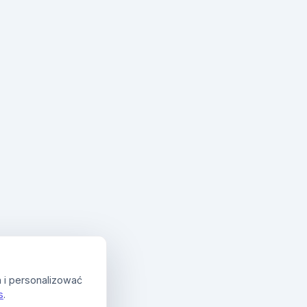
 i personalizować
s
.