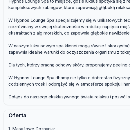
Hypnos Lounge Spa to miejsce, gdzie luksus spotyka się z r
kompleksowych zabiegów, które zapewniają głęboką relaksac
W Hypnos Lounge Spa specjalizujemy się w unikatowych tech
niezrównany w swojej skuteczności w redukcji napięcia mięś
ekstraktach z alg morskich, co zapewnia głębokie nawilżenie
W naszym luksusowym spa klienci mogą również skorzystać z 
zapewnia idealne warunki do oczyszczenia organizmu z toksy
Dla tych, którzy pragną odnowy skóry, proponujemy peeling c
W Hypnos Lounge Spa dbamy nie tylko o dobrostan fizyczny,
codziennych trosk i odprężyć się w atmosferze spokoju i har
Dołącz do naszego ekskluzywnego świata relaksu i pozwól s
Oferta
1. Masażowe Doznania: