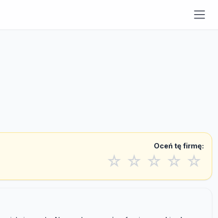
Oceń tę firmę:
☆
☆
☆
☆
☆