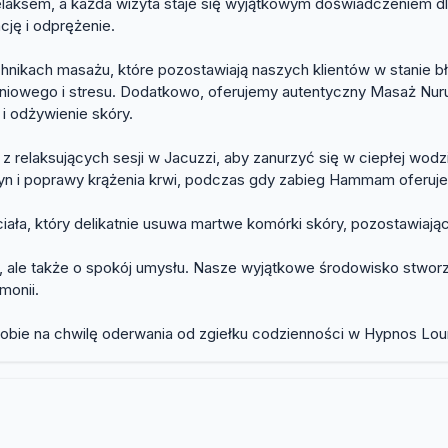
elaksem, a każda wizyta staje się wyjątkowym doświadczeniem dla
ję i odprężenie.
nikach masażu, które pozostawiają naszych klientów w stanie b
niowego i stresu. Dodatkowo, oferujemy autentyczny Masaż Nuru,
 i odżywienie skóry.
relaksujących sesji w Jacuzzi, aby zanurzyć się w ciepłej wodzi
n i poprawy krążenia krwi, podczas gdy zabieg Hammam oferuje tr
iała, który delikatnie usuwa martwe komórki skóry, pozostawiając
 ale także o spokój umysłu. Nasze wyjątkowe środowisko stworzo
monii.
obie na chwilę oderwania od zgiełku codzienności w Hypnos Lo