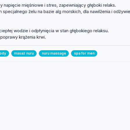
 napięcie mięśniowe i stres, zapewniający głęboki relaks.
pecjalnego żelu na bazie alg morskich, dla nawilżenia i odżywie
epłej wodzie i odpłynięcia w stan głębokiego relaksu.
 poprawy krążenia krwi.
ody
masaż nuru
nuru massage
spa for men