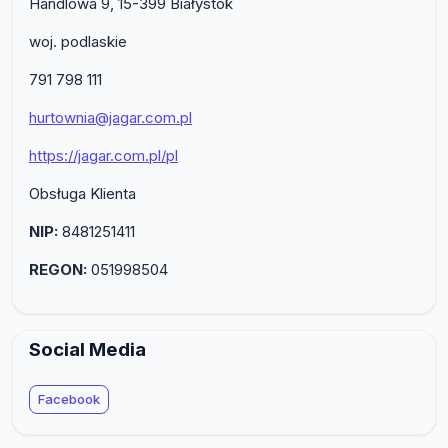
Handlowa 9, 15-399 Białystok
woj. podlaskie
791 798 111
hurtownia@jagar.com.pl
https://jagar.com.pl/pl
Obsługa Klienta
NIP:
8481251411
REGON:
051998504
Social Media
Facebook