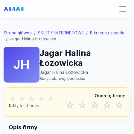
All4All
Strona główna
SKLEPY INTERNETOWE
Biżuteria i zegarki
Jagar Halina Łozowicka
Jagar Halina
JH
Łozowicka
Jagar Halina Łozowicka
Białystok, woj. podlaskie
Oceń tę firmę:
★
★
★
★
★
☆
☆
☆
☆
☆
0.0
/ 5 · 0 ocen
Opis firmy