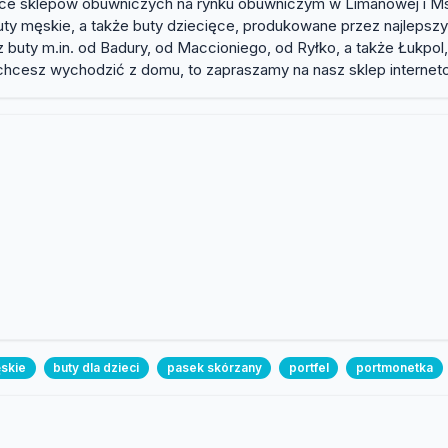
ce sklepów obuwniczych na rynku obuwniczym w Limanowej i Mszan
buty męskie, a także buty dziecięce, produkowane przez najleps
sz buty m.in. od Badury, od Maccioniego, od Ryłko, a także Łukpol
ie chcesz wychodzić z domu, to zapraszamy na nasz sklep interne
skie
buty dla dzieci
pasek skórzany
portfel
portmonetka