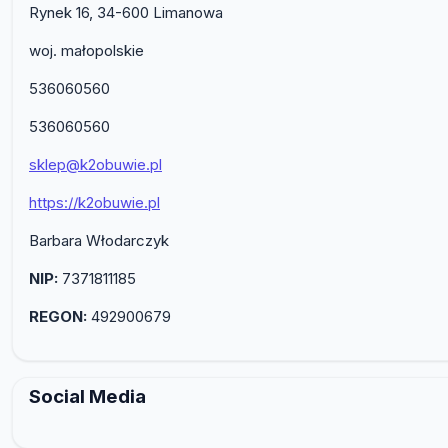
Rynek 16, 34-600 Limanowa
woj. małopolskie
536060560
536060560
sklep@k2obuwie.pl
https://k2obuwie.pl
Barbara Włodarczyk
NIP:
7371811185
REGON:
492900679
Social Media