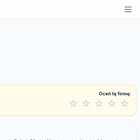
Oceń tę firmę:
☆
☆
☆
☆
☆