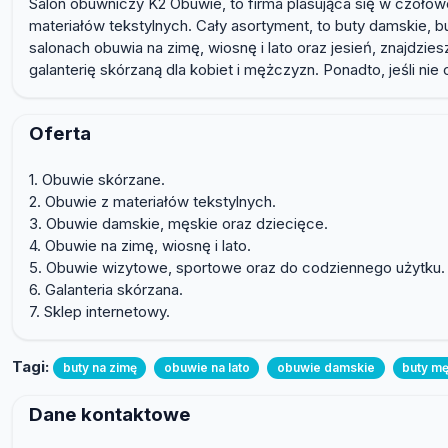
Salon obuwniczy K2 Obuwie, to firma plasująca się w czołów
materiałów tekstylnych. Cały asortyment, to buty damskie, 
salonach obuwia na zimę, wiosnę i lato oraz jesień, znajdzie
galanterię skórzaną dla kobiet i mężczyzn. Ponadto, jeśli n
Oferta
1. Obuwie skórzane.
2. Obuwie z materiałów tekstylnych.
3. Obuwie damskie, męskie oraz dziecięce.
4. Obuwie na zimę, wiosnę i lato.
5. Obuwie wizytowe, sportowe oraz do codziennego użytku.
6. Galanteria skórzana.
7. Sklep internetowy.
Tagi:
buty na zimę
obuwie na lato
obuwie damskie
buty mę
Dane kontaktowe