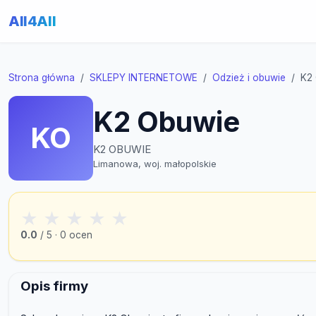
All4All
Strona główna
SKLEPY INTERNETOWE
Odzież i obuwie
K2
K2 Obuwie
KO
K2 OBUWIE
Limanowa, woj. małopolskie
★
★
★
★
★
0.0
/ 5 · 0 ocen
Opis firmy