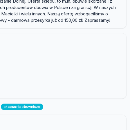
ie Dolnej. Oferta sklepu, to m.in. obuwie skórzane i z
zych producentów obuwia w Polsce i za granicą. W naszych
, Maciejki i wielu innych. Naszą ofertę wzbogaciliśmy o
towy - darmowa przesyłka już od 150,00 zł! Zapraszamy!
akcesoria obuwnicze