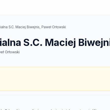
ialna S.C. Maciej Biwejnis, Paweł Orłowski
ialna S.C. Maciej Biwejn
weł Orłowski