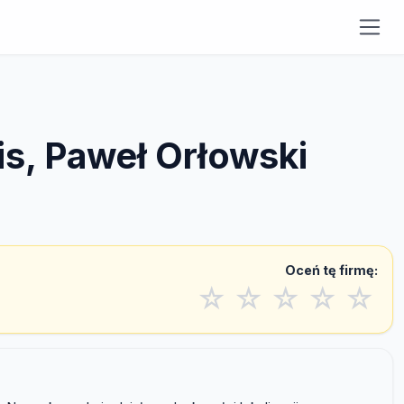
is, Paweł Orłowski
Oceń tę firmę:
☆
☆
☆
☆
☆