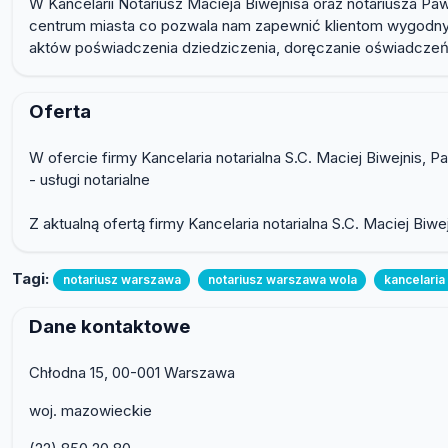
W Kancelarii Notariusz Macieja Biwejnisa oraz notariusza Paw
centrum miasta co pozwala nam zapewnić klientom wygodny dos
aktów poświadczenia dziedziczenia, doręczanie oświadczeń
Oferta
W ofercie firmy Kancelaria notarialna S.C. Maciej Biwejnis, P
- usługi notarialne
Z aktualną ofertą firmy Kancelaria notarialna S.C. Maciej Bi
Tagi:
notariusz warszawa
notariusz warszawa wola
kancelaria
Dane kontaktowe
Chłodna 15, 00-001 Warszawa
woj. mazowieckie