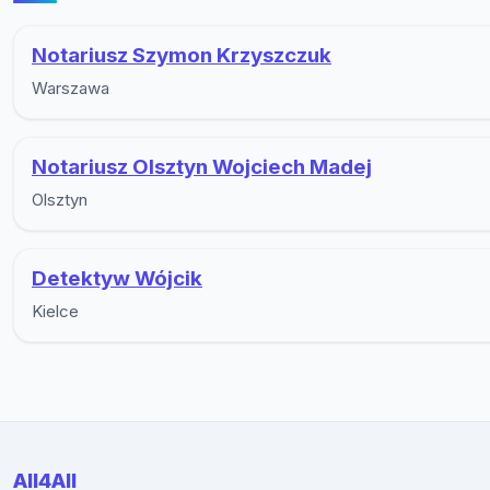
Notariusz Szymon Krzyszczuk
Warszawa
Notariusz Olsztyn Wojciech Madej
Olsztyn
Detektyw Wójcik
Kielce
All4All