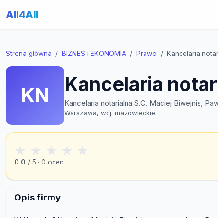
All4All
Strona główna
BIZNES i EKONOMIA
Prawo
Kancelaria notar
Kancelaria notar
KN
Kancelaria notarialna S.C. Maciej Biwejnis, Pa
Warszawa, woj. mazowieckie
★
★
★
★
★
0.0
/ 5 · 0 ocen
Opis firmy