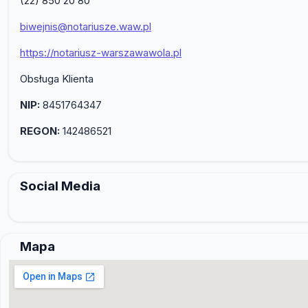
(22) 850 20 80
biwejnis@notariusze.waw.pl
https://notariusz-warszawawola.pl
Obsługa Klienta
NIP:
8451764347
REGON:
142486521
Social Media
Mapa