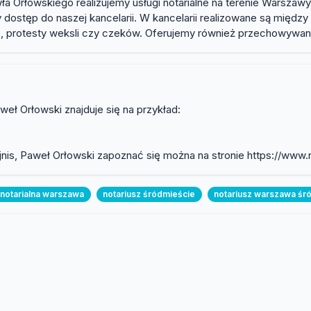
ła Orłowskiego realizujemy usługi notarialne na terenie Warszawy
tęp do naszej kancelarii. W kancelarii realizowane są między in
, protesty weksli czy czeków. Oferujemy również przechowywa
aweł Orłowski znajduje się na przykład:
wejnis, Paweł Orłowski zapoznać się można na stronie https://www
 notarialna warszawa
notariusz śródmieście
notariusz warszawa śr