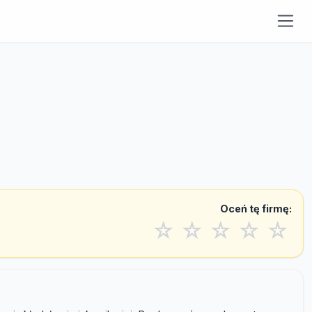
Oceń tę firmę:
☆
☆
☆
☆
☆