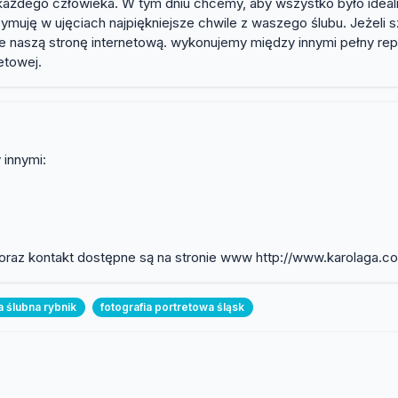
 każdego człowieka. W tym dniu chcemy, aby wszystko było idealn
rzymuję w ujęciach najpiękniejsze chwile z waszego ślubu. Jeżel
ie naszą stronę internetową. wykonujemy między innymi pełny rep
etowej.
 innymi:
 oraz kontakt dostępne są na stronie www http://www.karolaga.c
a ślubna rybnik
fotografia portretowa śląsk