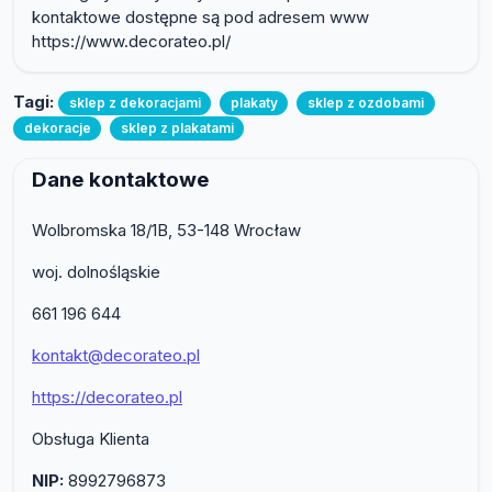
kontaktowe dostępne są pod adresem www
https://www.decorateo.pl/
Tagi:
sklep z dekoracjami
plakaty
sklep z ozdobami
dekoracje
sklep z plakatami
Dane kontaktowe
Wolbromska 18/1B, 53-148 Wrocław
woj. dolnośląskie
661 196 644
kontakt@decorateo.pl
https://decorateo.pl
Obsługa Klienta
NIP:
8992796873