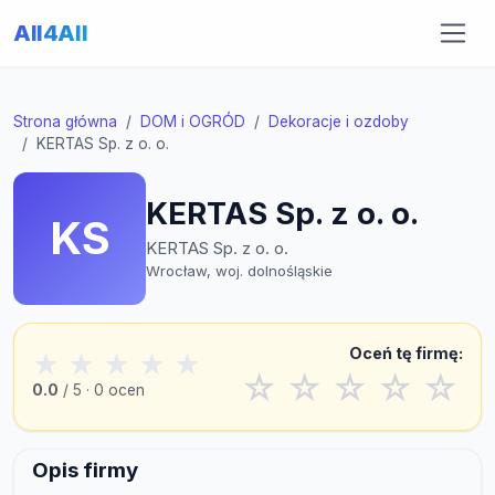
All4All
Strona główna
DOM i OGRÓD
Dekoracje i ozdoby
KERTAS Sp. z o. o.
KERTAS Sp. z o. o.
KS
KERTAS Sp. z o. o.
Wrocław, woj. dolnośląskie
Oceń tę firmę:
★
★
★
★
★
☆
☆
☆
☆
☆
0.0
/ 5 · 0 ocen
Opis firmy