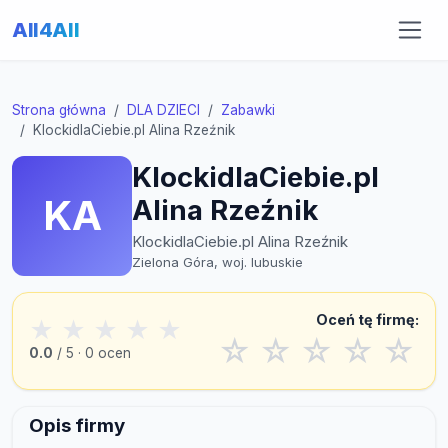
All4All
Strona główna
DLA DZIECI
Zabawki
KlockidlaCiebie.pl Alina Rzeźnik
KlockidlaCiebie.pl
KA
Alina Rzeźnik
KlockidlaCiebie.pl Alina Rzeźnik
Zielona Góra, woj. lubuskie
Oceń tę firmę:
★
★
★
★
★
☆
☆
☆
☆
☆
0.0
/ 5 · 0 ocen
Opis firmy