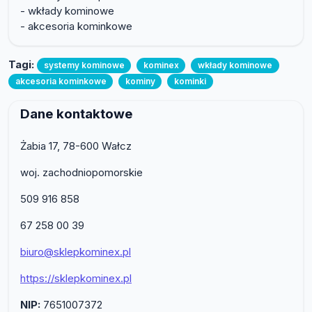
- wkłady kominowe
- akcesoria kominkowe
Tagi:
systemy kominowe
kominex
wkłady kominowe
akcesoria kominkowe
kominy
kominki
Dane kontaktowe
Żabia 17, 78-600 Wałcz
woj. zachodniopomorskie
509 916 858
67 258 00 39
biuro@sklepkominex.pl
https://sklepkominex.pl
NIP:
7651007372