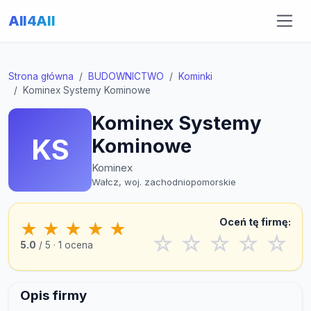
All4All
Strona główna
BUDOWNICTWO
Kominki
Kominex Systemy Kominowe
Kominex Systemy
KS
Kominowe
Kominex
Wałcz, woj. zachodniopomorskie
Oceń tę firmę:
★
★
★
★
★
☆
☆
☆
☆
☆
5.0
/ 5 · 1 ocena
Opis firmy