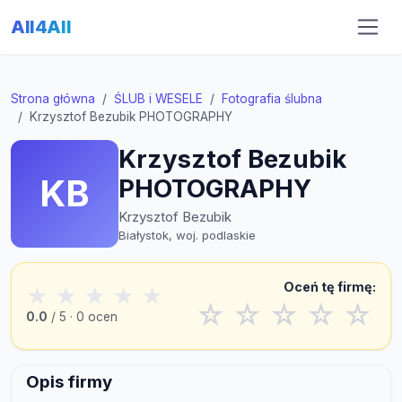
All4All
Strona główna
ŚLUB i WESELE
Fotografia ślubna
Krzysztof Bezubik PHOTOGRAPHY
Krzysztof Bezubik
KB
PHOTOGRAPHY
Krzysztof Bezubik
Białystok, woj. podlaskie
Oceń tę firmę:
★
★
★
★
★
☆
☆
☆
☆
☆
0.0
/ 5 · 0 ocen
Opis firmy