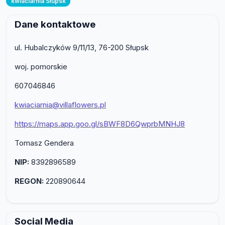
kwiaciarnia Słupsk
Dane kontaktowe
ul. Hubalczyków 9/11/13, 76-200 Słupsk
woj. pomorskie
607046846
kwiaciarnia@villaflowers.pl
https://maps.app.goo.gl/sBWF8D6QwprbMNHJ8
Tomasz Gendera
NIP:
8392896589
REGON:
220890644
Social Media