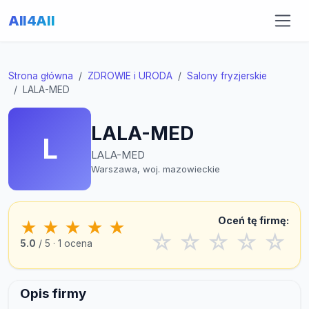
All4All
Strona główna
ZDROWIE i URODA
Salony fryzjerskie
LALA-MED
LALA-MED
L
LALA-MED
Warszawa, woj. mazowieckie
Oceń tę firmę:
★
★
★
★
★
☆
☆
☆
☆
☆
5.0
/ 5 · 1 ocena
Opis firmy