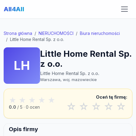
All4All
Strona główna
NIERUCHOMOŚCI
Biura nieruchomości
Little Home Rental Sp. z o.o.
Little Home Rental Sp.
LH
z o.o.
Little Home Rental Sp. z o.o.
Warszawa, woj. mazowieckie
Oceń tę firmę:
★
★
★
★
★
☆
☆
☆
☆
☆
0.0
/ 5 · 0 ocen
Opis firmy