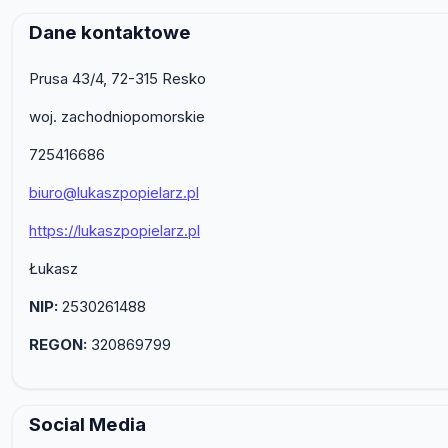
Dane kontaktowe
Prusa 43/4, 72-315 Resko
woj. zachodniopomorskie
725416686
biuro@lukaszpopielarz.pl
https://lukaszpopielarz.pl
Łukasz
NIP:
2530261488
REGON:
320869799
Social Media