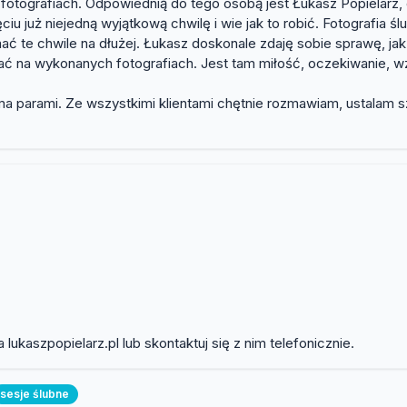
 fotografiach. Odpowiednią do tego osobą jest Łukasz Popielarz,
ciu już niejedną wyjątkową chwilę i wie jak to robić. Fotografia
mać te chwile na dłużej. Łukasz doskonale zdaję sobie sprawę, j
idać na wykonanych fotografiach. Jest tam miłość, oczekiwanie, 
a parami. Ze wszystkimi klientami chętnie rozmawiam, ustalam s
a lukaszpopielarz.pl lub skontaktuj się z nim telefonicznie.
sesje ślubne