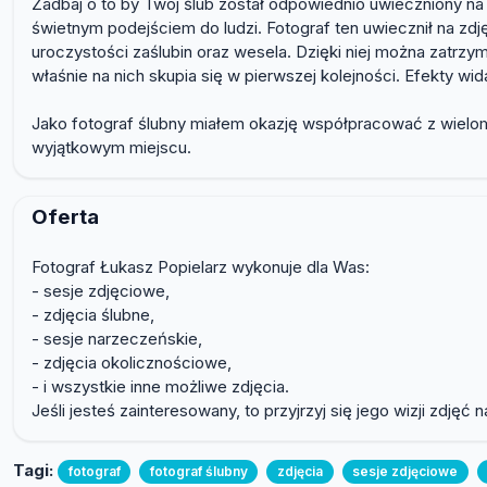
Zadbaj o to by Twój ślub został odpowiednio uwieczniony na
świetnym podejściem do ludzi. Fotograf ten uwiecznił na zdję
uroczystości zaślubin oraz wesela. Dzięki niej można zatrzy
właśnie na nich skupia się w pierwszej kolejności. Efekty w
Jako fotograf ślubny miałem okazję współpracować z wielom
wyjątkowym miejscu.
Oferta
Fotograf Łukasz Popielarz wykonuje dla Was:
- sesje zdjęciowe,
- zdjęcia ślubne,
- sesje narzeczeńskie,
- zdjęcia okolicznościowe,
- i wszystkie inne możliwe zdjęcia.
Jeśli jesteś zainteresowany, to przyjrzyj się jego wizji zdjęć n
Tagi:
fotograf
fotograf ślubny
zdjęcia
sesje zdjęciowe