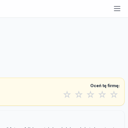
Oceń tę firmę:
☆
☆
☆
☆
☆