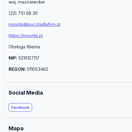
woj. mazowieckie
(22) 751 68 30
msortis@pocztadlafirm.pl
https://msortis.pl
Obsługa Klienta
NIP:
5210127117
REGON:
011053462
Social Media
Facebook
Mapa