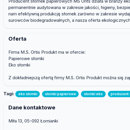
Producent słomek papierowych MS Orits działa w branży eko 
permanentnie audytowana w zakresie jakości, higieny, be
nam efektywną produkcję słomek zarówno w zakresie wydajn
surowców biodegradowalnych, a nasza oferta ekologicznych 
Oferta
Firma M.S. Ortis Produkt ma w ofercie:
Papierowe słomki
Eko słomki
Z dokładniejszą ofertą firmy M.S. Ortis Produkt można się 
Tagi:
eko słomki
słomki papierowe
słomki eko
producent
Dane kontaktowe
Miła 13, 05-092 Łomianki