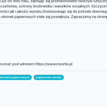
już od 1990 roku, zajmując się przetwórstwem tworzyw sztucznyc
zpieczeństwa, ochrony środowiska i warunków socjalnych. Szcz
ości jak i jakości wyrobu.Dostosowując się do potrzeb obecneg
słomek papierowych stale się powiększa. Zapraszamy na stronę 
zapoznać pod adresem https://www.msortis.pl
 słomek papierowych
papierowe słomki