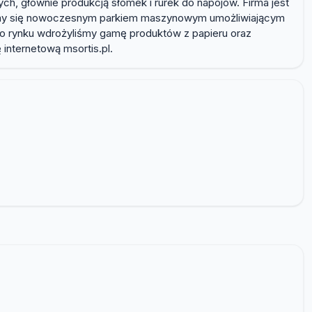
h, głównie produkcją słomek i rurek do napojów. Firma jest
ycimy się nowoczesnym parkiem maszynowym umożliwiającym
o rynku wdrożyliśmy gamę produktów z papieru oraz
internetową msortis.pl.