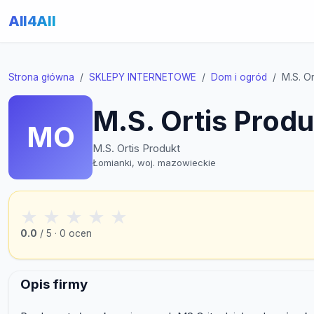
All4All
Strona główna
SKLEPY INTERNETOWE
Dom i ogród
M.S. Or
M.S. Ortis Produ
MO
M.S. Ortis Produkt
Łomianki, woj. mazowieckie
★
★
★
★
★
0.0
/ 5 · 0 ocen
Opis firmy