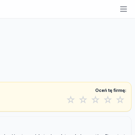
Oceń tę firmę:
☆
☆
☆
☆
☆