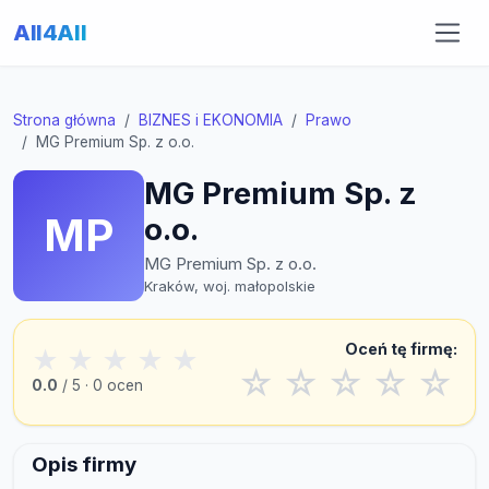
All4All
Strona główna
BIZNES i EKONOMIA
Prawo
MG Premium Sp. z o.o.
MG Premium Sp. z
MP
o.o.
MG Premium Sp. z o.o.
Kraków, woj. małopolskie
Oceń tę firmę:
★
★
★
★
★
☆
☆
☆
☆
☆
0.0
/ 5 · 0 ocen
Opis firmy