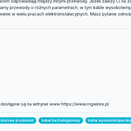
ariom odpowiadają między innymi przewody. Jeżeli zależy Ci na za
adamy przewody o różnych parametrach, w tym kable wysokotem
wanie w wielu pracach elektroinstalacyjnych. Masz pytanie odnoś
 dostępne są na witrynie www https://www.mgwires.pl
aturowe producent
kabel bezhalogenowy
kable wysokotemperat