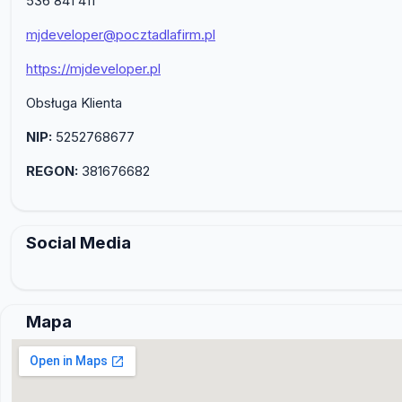
536 841 411
mjdeveloper@pocztadlafirm.pl
https://mjdeveloper.pl
Obsługa Klienta
NIP:
5252768677
REGON:
381676682
Social Media
Mapa