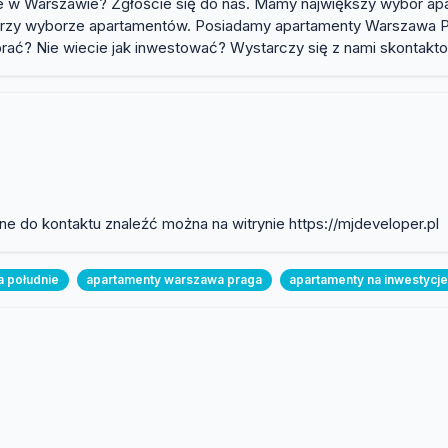
je w Warszawie? Zgłoście się do nas. Mamy największy wybór apa
zy wyborze apartamentów. Posiadamy apartamenty Warszawa Prag
co wybrać? Nie wiecie jak inwestować? Wystarczy się z nami skont
e do kontaktu znaleźć można na witrynie https://mjdeveloper.pl
a południe
apartamenty warszawa praga
apartamenty na inwestycj