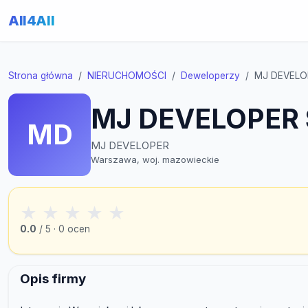
All4All
Strona główna
NIERUCHOMOŚCI
Deweloperzy
MJ DEVELOP
MJ DEVELOPER S
MD
MJ DEVELOPER
Warszawa, woj. mazowieckie
★
★
★
★
★
0.0
/ 5 · 0 ocen
Opis firmy