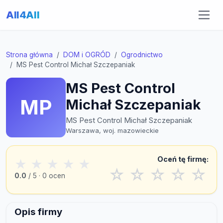
All4All
Strona główna
DOM i OGRÓD
Ogrodnictwo
MS Pest Control Michał Szczepaniak
MS Pest Control
MP
Michał Szczepaniak
MS Pest Control Michał Szczepaniak
Warszawa, woj. mazowieckie
Oceń tę firmę:
★
★
★
★
★
☆
☆
☆
☆
☆
0.0
/ 5 · 0 ocen
Opis firmy