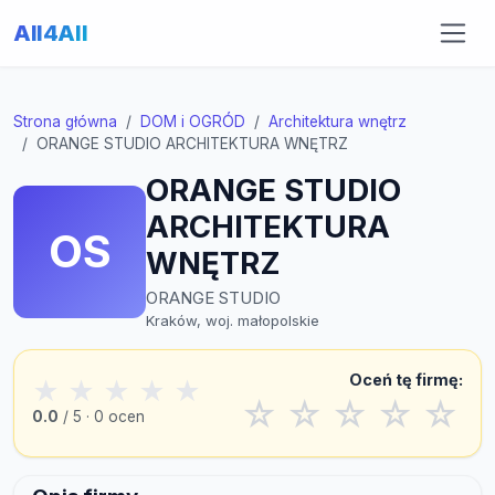
All4All
Strona główna
DOM i OGRÓD
Architektura wnętrz
ORANGE STUDIO ARCHITEKTURA WNĘTRZ
ORANGE STUDIO
ARCHITEKTURA
OS
WNĘTRZ
ORANGE STUDIO
Kraków, woj. małopolskie
Oceń tę firmę:
★
★
★
★
★
☆
☆
☆
☆
☆
0.0
/ 5 · 0 ocen