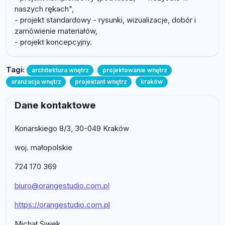
naszych rękach",
- projekt standardowy - rysunki, wizualizacje, dobór i
zamówienie materiałów,
- projekt koncepcyjny.
Tagi:
architektura wnętrz
projektowanie wnętrz
aranżacja wnętrz
projektant wnętrz
kraków
Dane kontaktowe
Konarskiego 8/3, 30-049 Kraków
woj. małopolskie
724 170 369
biuro@orangestudio.com.pl
https://orangestudio.com.pl
Michał Siwek