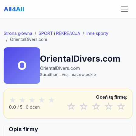
All4All
Strona główna
SPORT i REKREACJA
Inne sporty
OrientalDivers.com
OrientalDivers.com
O
OrientalDivers.com
Suratthani, woj. mazowieckie
Oceń tę firmę:
★
★
★
★
★
☆
☆
☆
☆
☆
0.0
/ 5 · 0 ocen
Opis firmy