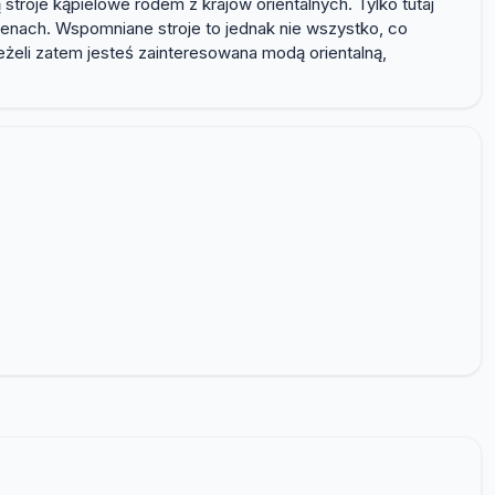
 stroje kąpielowe rodem z krajów orientalnych. Tylko tutaj
 cenach. Wspomniane stroje to jednak nie wszystko, co
eżeli zatem jesteś zainteresowana modą orientalną,