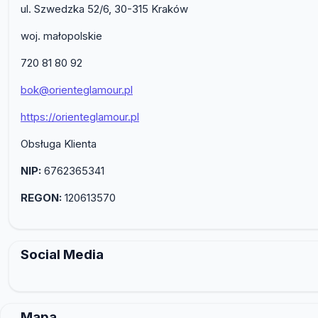
ul. Szwedzka 52/6, 30-315 Kraków
woj. małopolskie
720 81 80 92
bok@orienteglamour.pl
https://orienteglamour.pl
Obsługa Klienta
NIP:
6762365341
REGON:
120613570
Social Media
Mapa