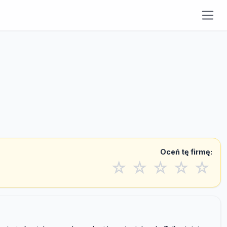
Oceń tę firmę:
☆
☆
☆
☆
☆