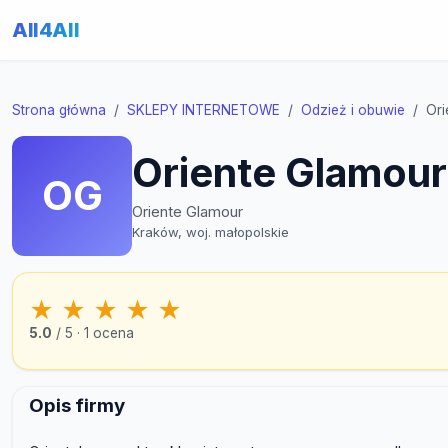
All4All
Strona główna
SKLEPY INTERNETOWE
Odzież i obuwie
Ori
Oriente Glamour
OG
Oriente Glamour
Kraków, woj. małopolskie
★
★
★
★
★
5.0
/ 5 · 1 ocena
Opis firmy