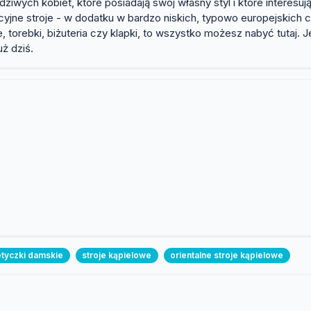
iwych kobiet, które posiadają swój własny styl i które interesują
akcyjne stroje - w dodatku w bardzo niskich, typowo europejskich
torebki, biżuteria czy klapki, to wszystko możesz nabyć tutaj. J
ż dziś.
tyczki damskie
stroje kąpielowe
orientalne stroje kąpielowe