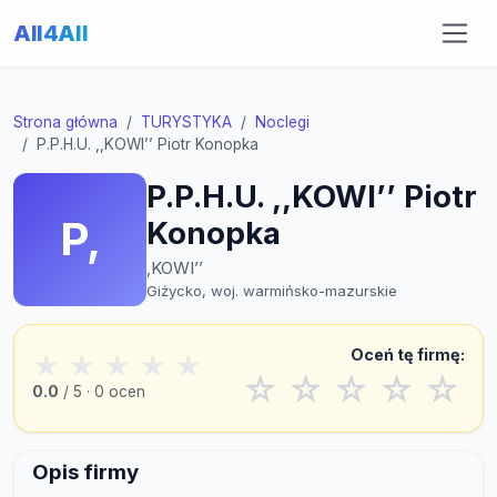
All4All
Strona główna
TURYSTYKA
Noclegi
P.P.H.U. ,,KOWI’’ Piotr Konopka
P.P.H.U. ,,KOWI’’ Piotr
P,
Konopka
,KOWI’’
Giżycko, woj. warmińsko-mazurskie
Oceń tę firmę:
★
★
★
★
★
☆
☆
☆
☆
☆
0.0
/ 5 · 0 ocen
Opis firmy