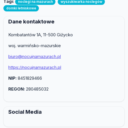
Tagi:
noclegi na mazurach
wyszukiwarka noclegów
domki letniskowe
Dane kontaktowe
Kombatantów 1A, 11-500 Giżycko
woj. warmińsko-mazurskie
biuro@nocujnamazurach.pl
https://nocujnamazurach.pl
NIP:
8451829466
REGON:
280485032
Social Media