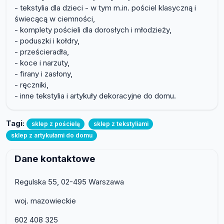
- tekstylia dla dzieci - w tym m.in. pościel klasyczną i
świecącą w ciemności,
- komplety pościeli dla dorosłych i młodzieży,
- poduszki i kołdry,
- prześcieradła,
- koce i narzuty,
- firany i zasłony,
- ręczniki,
- inne tekstylia i artykuły dekoracyjne do domu.
Tagi:
sklep z pościelą
sklep z tekstyliami
sklep z artykułami do domu
Dane kontaktowe
Regulska 55, 02-495 Warszawa
woj. mazowieckie
602 408 325