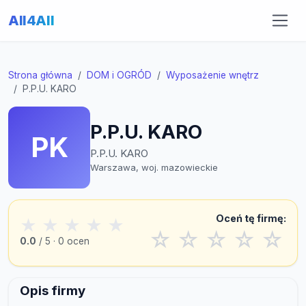
All4All
Strona główna
DOM i OGRÓD
Wyposażenie wnętrz
P.P.U. KARO
P.P.U. KARO
PK
P.P.U. KARO
Warszawa, woj. mazowieckie
Oceń tę firmę:
★
★
★
★
★
☆
☆
☆
☆
☆
0.0
/ 5 · 0 ocen
Opis firmy