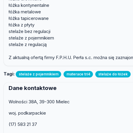
łóżka kontynentalne
łóżka metalowe
łóżka tapicerowane
łóżka z płyty
stelaże bez regulacji
stelaże z pojemnikiem
stelaże z regulacją
Z aktualną ofertą firmy F.P.H.U. Perła s.c. można się zazna
Tagi:
stelaże z pojemnikiem
materace tri4
stelaże do łóżek
Dane kontaktowe
Wolności 38A, 39-300 Mielec
woj. podkarpackie
(17) 583 21 37