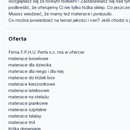
Rozglądasz się za nowym łóżkiem? Zastanawiasz się nad tym
podkreślić, że oferujemy Ci nie tylko łóżka sklep. Co jeszcz
Musisz wiedzieć, że mamy też materace i poduszki.
Co można powiedzieć na temat jakości i cen? Jeśli chodzi 
Oferta
Firma F.P.H.U. Perła s.c. ma w ofercie:
materace bonelowe
materace dla dziecka
materace dla niego i dla niej
materace do łóżek box
materace kieszonkowe
materace lateksowe
materace na stelażu
materace piankowe
materace szpitalne
materace talalay
materace tri4
łóżka drewniane