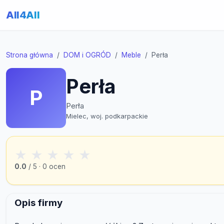
All4All
Strona główna
DOM i OGRÓD
Meble
Perła
Perła
P
Perła
Mielec, woj. podkarpackie
★
★
★
★
★
0.0
/ 5 · 0 ocen
Opis firmy