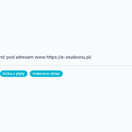
jomić pod adresem www https://e-studiosnu.pl/
łóżka z płyty
materace sklep