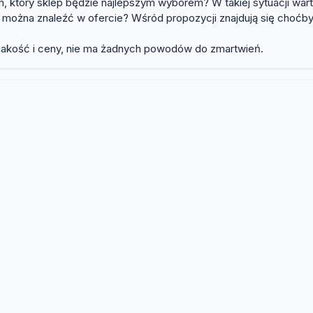
, który sklep będzie najlepszym wyborem? W takiej sytuacji war
e można znaleźć w ofercie? Wśród propozycji znajdują się choćby 
o jakość i ceny, nie ma żadnych powodów do zmartwień.