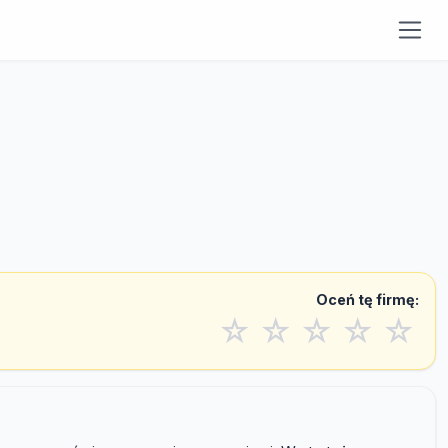
Oceń tę firmę:
☆
☆
☆
☆
☆