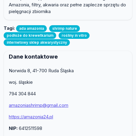
Amazonia, filtry, akwaria oraz pełne zaplecze sprzętu do
pielęgnacji zbiornika
Tagi:
ada amazonia
shrimp nature
podłoże do krewetkarium
rośliny in vitro
internetowy sklep akwarystyczny
Dane kontaktowe
Norwida 8, 41-700 Ruda Śląska
woj. śląskie
794 304 844
amazoniashrimp@gmail.com
https://amazonia24.pl
NIP:
6412511598