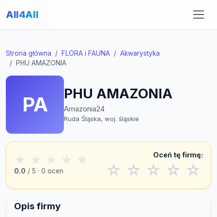
All4All
Strona główna
FLORA i FAUNA
Akwarystyka
PHU AMAZONIA
PHU AMAZONIA
PA
Amazonia24
Ruda Śląska, woj. śląskie
Oceń tę firmę:
★
★
★
★
★
☆
☆
☆
☆
☆
0.0
/ 5 · 0 ocen
Opis firmy