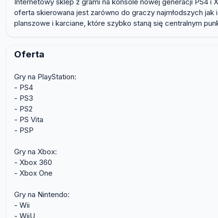
Internetowy sklep z grami na konsole nowej generacji PS4 i
oferta skierowana jest zarówno do graczy najmłodszych jak i
planszowe i karciane, które szybko staną się centralnym pu
Oferta
Gry na PlayStation:
- PS4
- PS3
- PS2
- PS Vita
- PSP
Gry na Xbox:
- Xbox 360
- Xbox One
Gry na Nintendo:
- Wii
- WiiU