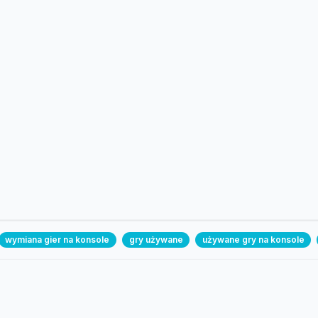
wymiana gier na konsole
gry używane
używane gry na konsole