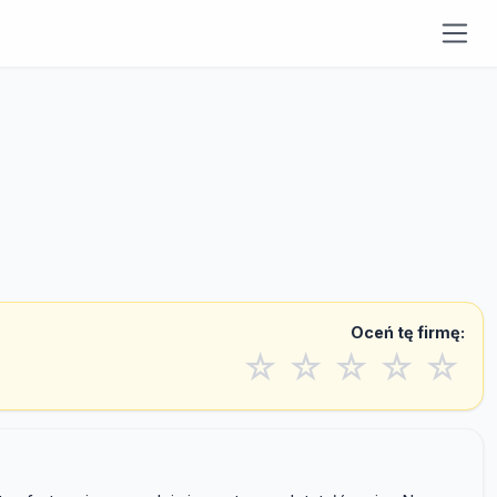
Oceń tę firmę:
☆
☆
☆
☆
☆