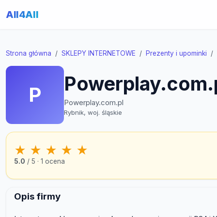
All4All
Strona główna
SKLEPY INTERNETOWE
Prezenty i upominki
Powerplay.com.
P
Powerplay.com.pl
Rybnik, woj. śląskie
★
★
★
★
★
5.0
/ 5 · 1 ocena
Opis firmy