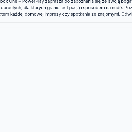
 Xbox One – PowerPlay zaprasza do zapoznania się ze swoją bogatą
 dorosłych, dla których granie jest pasją i sposobem na nudę. P
nktem każdej domowej imprezy czy spotkania ze znajomymi. Odwie