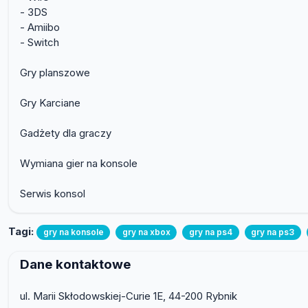
- 3DS
- Amiibo
- Switch
Gry planszowe
Gry Karciane
Gadżety dla graczy
Wymiana gier na konsole
Serwis konsol
Tagi:
gry na konsole
gry na xbox
gry na ps4
gry na ps3
Dane kontaktowe
ul. Marii Skłodowskiej-Curie 1E, 44-200 Rybnik