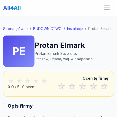
All4All
Strona główna
BUDOWNICTWO
Instalacje
Protan Elmark
Protan Elmark
PE
Protan Elmark Sp. z o.o.
Stęszew, Dębno, woj. wielkopolskie
Oceń tę firmę:
★
★
★
★
★
☆
☆
☆
☆
☆
0.0
/ 5 · 0 ocen
Opis firmy