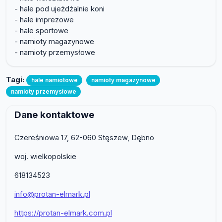
- hale pod ujeżdżalnie koni
- hale imprezowe
- hale sportowe
- namioty magazynowe
- namioty przemysłowe
Tagi:
hale namiotowe
namioty magazynowe
namioty przemysłowe
Dane kontaktowe
Czereśniowa 17, 62-060 Stęszew, Dębno
woj. wielkopolskie
618134523
info@protan-elmark.pl
https://protan-elmark.com.pl