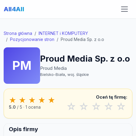
All4All
Strona główna
INTERNET i KOMPUTERY
Pozycjonowanie stron
Proud Media Sp. z o.o
Proud Media Sp. z o.o
PM
Proud Media
Bielsko-Biała, woj. śląskie
Oceń tę firmę:
★
★
★
★
★
☆
☆
☆
☆
☆
5.0
/ 5 · 1 ocena
Opis firmy