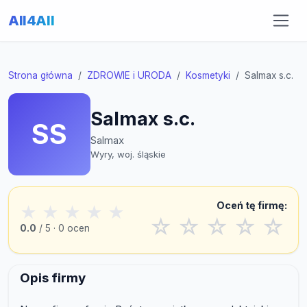
All4All
Strona główna
ZDROWIE i URODA
Kosmetyki
Salmax s.c.
Salmax s.c.
SS
Salmax
Wyry, woj. śląskie
Oceń tę firmę:
★
★
★
★
★
☆
☆
☆
☆
☆
0.0
/ 5 · 0 ocen
Opis firmy