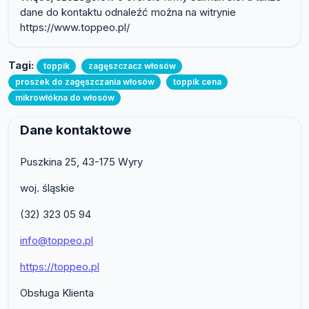
dane do kontaktu odnaleźć można na witrynie
https://www.toppeo.pl/
Tagi:
toppik
zagęszczacz włosów
proszek do zagęszczania włosów
toppik cena
mikrowłókna do włosów
Dane kontaktowe
Puszkina 25, 43-175 Wyry
woj. śląskie
(32) 323 05 94
info@toppeo.pl
https://toppeo.pl
Obsługa Klienta