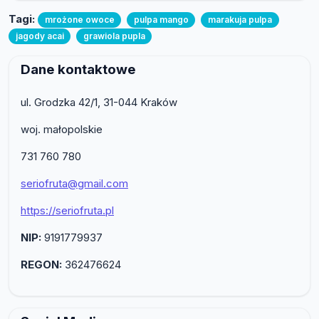
Tagi:
mrożone owoce
pulpa mango
marakuja pulpa
jagody acai
grawiola pupla
Dane kontaktowe
ul. Grodzka 42/1, 31-044 Kraków
woj. małopolskie
731 760 780
seriofruta@gmail.com
https://seriofruta.pl
NIP:
9191779937
REGON:
362476624