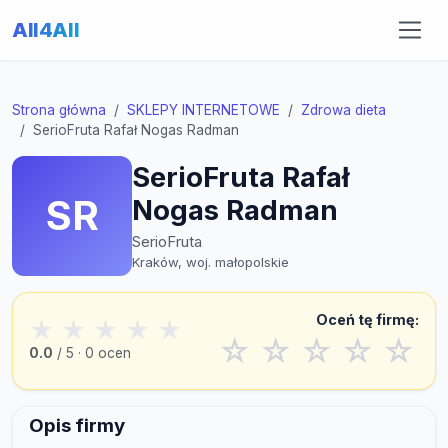
All4All
Strona główna
SKLEPY INTERNETOWE
Zdrowa dieta
SerioFruta Rafał Nogas Radman
SerioFruta Rafał
SR
Nogas Radman
SerioFruta
Kraków, woj. małopolskie
Oceń tę firmę:
★
★
★
★
★
☆
☆
☆
☆
☆
0.0
/ 5 · 0 ocen
Opis firmy