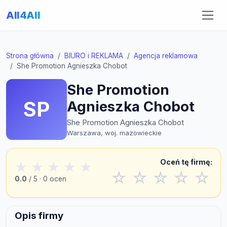
All4All
Strona główna
BIURO i REKLAMA
Agencja reklamowa
She Promotion Agnieszka Chobot
She Promotion
SP
Agnieszka Chobot
She Promotion Agnieszka Chobot
Warszawa, woj. mazowieckie
Oceń tę firmę:
★
★
★
★
★
☆
☆
☆
☆
☆
0.0
/ 5 · 0 ocen
Opis firmy