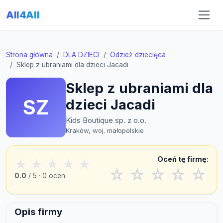
All4All
Strona główna
DLA DZIECI
Odzież dziecięca
Sklep z ubraniami dla dzieci Jacadi
Sklep z ubraniami dla
SZ
dzieci Jacadi
Kids Boutique sp. z o.o.
Kraków, woj. małopolskie
Oceń tę firmę:
★
★
★
★
★
☆
☆
☆
☆
☆
0.0
/ 5 · 0 ocen
Opis firmy